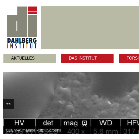
AKTUELLES
DAS INSTITUT
FORS
<<
ESEM-Aufnahme Putz Hydrophil