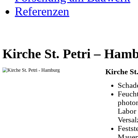
Referenzen
Fürstenhof in der Hansestadt Wismar
Kirche St. Petri – Ham
Kirche St
Schad
Feucht
photo
Labor 
Versa
Festst
Mauer